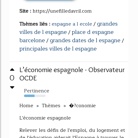
Site :
https://unefilledavril.com
grandes
Thèmes liés :
espagne a l ecole
/
villes de l espagne
place d espagne
/
barcelone
grandes dates de l espagne
/
/
principales villes de l espagne
L’économie espagnole - Observateur
0
OCDE
Pertinence
49%
Home » Thèmes » �?conomie
L'économie espagnole
Relever les défis de l'emploi, du logement et
de l'éducation aiderait l'Espagne à trouver le