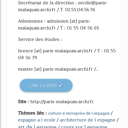
Secrétariat de la direction : secdir@paris-
malaquais.archi.fr / T. 01.55.04.56.76
Admissions : admission [at] paris-
malaquais.archi.fr / T : 01 55 04 56 65
Service des études :
licence [at] paris-malaquais.archi.fr / T : 01 55
04 56 79
master [at] paris-malaquais.archi.fr /...
LIRE LA SUITE
Site :
http://paris-malaquais.archi.fr
Thèmes liés :
/
culture d entreprise de l espagne
espagne a l ecole
/
architecture de l espagne
/
art de l espagne
cours sur l espagne
/