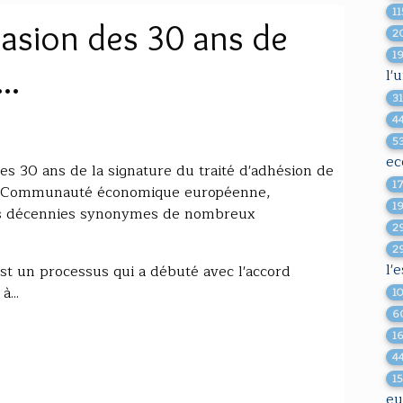
11
casion des 30 ans de
2
1
..
l'
3
4
5
ec
les 30 ans de la signature du traité d'adhésion de
1
ore Communauté économique européenne,
1
ois décennies synonymes de nombreux
2
2
l'
st un processus qui a débuté avec l'accord
...
1
6
1
4
1
eu