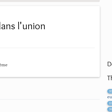
D
hème
T
3
eu
11
3