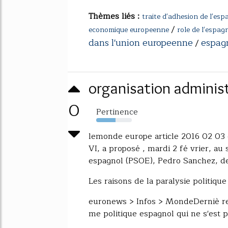
Thèmes liés :
traite d'adhesion de l'esp
/
economique europeenne
role de l'espa
dans l'union europeenne
espag
/
organisation administ
0
Pertinence
54%
lemonde europe article 2016 02 03 e
VI, a proposé , mardi 2 fé vrier, au s
espagnol (PSOE), Pedro Sanchez, de
Les raisons de la paralysie politiqu
euronews > Infos > MondeDerniè re 
me politique espagnol qui ne s'est pa