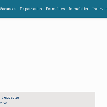
Vacances
Expatriation
Formalités
Immobilier
Intervi
l espagne
enne