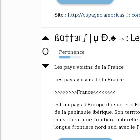
Site :
http://espagne.americas-fr.co
ßü††згƒ|џ Đ.♠→: Les 
0
Pertinence
52%
Les pays voisins de la France
Les pays voisins de la France
>>>>>>>>France<<<<<<<<
est un pays d'Europe du sud et d'Eu
de la péninsule ibérique. Son territ
constituent une frontière naturelle 
longue frontière nord-sud avec le Por