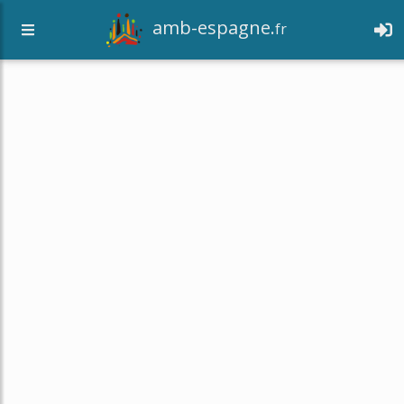
amb-espagne.
fr