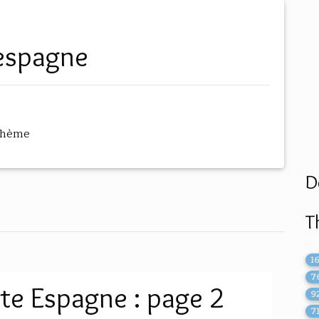
l espagne
thème
D
T
1
7
rte Espagne : page 2
9
7