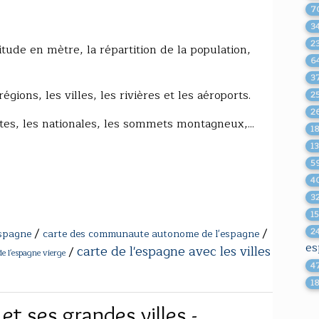
7
3
2
itude en mètre, la répartition de la population,
6
3
gions, les villes, les rivières et les aéroports.
2
2
tes, les nationales, les sommets montagneux,...
1
1
5
4
3
1
/
/
2
espagne
carte des communaute autonome de l'espagne
es
carte de l'espagne avec les villes
/
de l'espagne vierge
4
1
 et ses grandes villes -