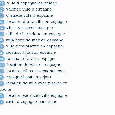
ville d espagne barcelone
09
valence ville d espagne
43
grenade ville d espagne
34
location d une villa en espagne
42
villas vacances espagne
76
ville de barcelone en espagne
59
villa bord de mer en espagne
61
villa avec piscine en espagne
89
location villa sud espagne
32
location d ete en espagne
98
location de villa en espagne
00
location villa en espagne costa
28
espagne location sejour
55
location de villa avec piscine en
45
pagne
location vacances villa espagne
73
carte d espagne barcelone
85