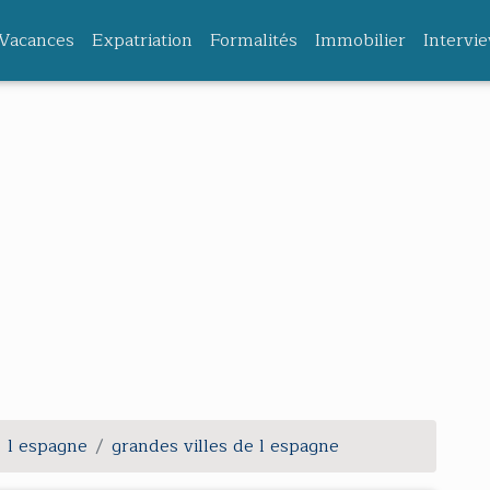
Vacances
Expatriation
Formalités
Immobilier
Intervi
l espagne
grandes villes de l espagne