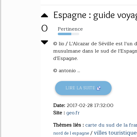
Espagne : guide voya
0
Pertinence
63%
© lio / L'Alcazar de Séville est l'u
musulmane dans le sud de l'Espagne
d'Espagne.
© antonio ...
LIRE LA SUITE
Date:
2017-02-28 17:32:00
Site :
geo.fr
Thèmes liés :
carte du sud de la fra
villes touristiqu
/
nord de l espagne