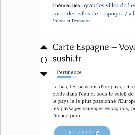
grandes villes de l 
Thèmes liés :
carte des villes de l espagne
vi
/
france et l'espagne
Carte Espagne – Voyag
0
sushi.fr
Pertinence
67%
La bas, les passions d'un pays, ici 
pieds dans l'eau et sous le soleil d
le pays le le plus passionné l'Euro
les paysages sauvages espagnols, p
l'image pour...
LIRE LA SUITE