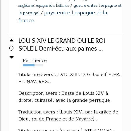
/
guerre entre l'espagne et
angleterre l espagne et la hollande
pays entre l espagne et la
/
le portugal
france
LOUIS XIV LE GRAND OU LE ROI
0
SOLEIL Demi-écu aux palmes ...
Pertinence
57%
Titulature avers : .LVD. XIIII. D. G. (soleil) - .FR.
ET. NAV. REX. .
Description avers : Buste de Louis XIV à
droite, cuirassé, avec la grande perruque .
Traduction avers : (Louis XIV, par la grâce de
Dieu, roi de France et de Navarre) .
Titulature revers : (croissant). SIT. NOMEN.