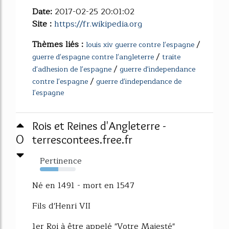
Date:
2017-02-25 20:01:02
Site :
https://fr.wikipedia.org
Thèmes liés :
/
louis xiv guerre contre l'espagne
/
guerre d'espagne contre l'angleterre
traite
/
d'adhesion de l'espagne
guerre d'independance
/
contre l'espagne
guerre d'independance de
l'espagne
Rois et Reines d'Angleterre -
0
terrescontees.free.fr
Pertinence
52%
Né en 1491 - mort en 1547
Fils d'Henri VII
1er Roi à être appelé "Votre Majesté"