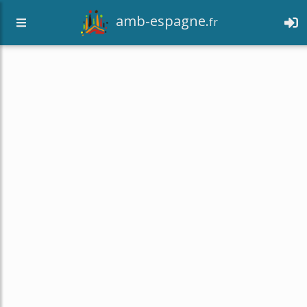
amb-espagne.
fr