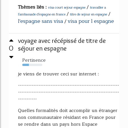
Thèmes liés :
/
visa court sejour espagne
travailler a
/
/
l'ambassade d'espagne en france
titre de sejour en espagne
l'espagne sans visa
visa pour l espagne
/
voyage avec récépissé de titre de
0
séjour en espagne
Pertinence
33%
je viens de trouver ceci sur internet :
-----------------------------------------------------------
-----------------------------------------------------------
-----------
Quelles formalités doit accomplir un étranger
non communautaire résidant en France pour
se rendre dans un pays hors Espace