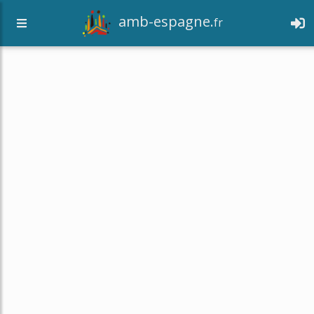
amb-espagne.
fr