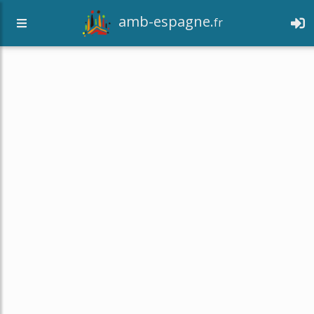
amb-espagne.
fr