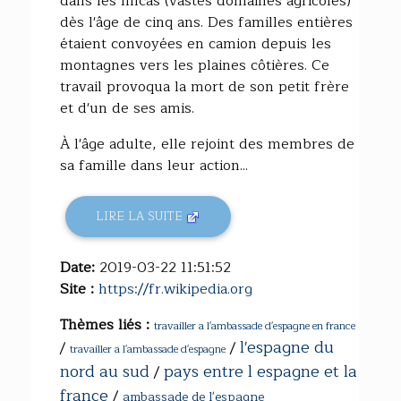
dans les fincas (vastes domaines agricoles)
dès l'âge de cinq ans. Des familles entières
étaient convoyées en camion depuis les
montagnes vers les plaines côtières. Ce
travail provoqua la mort de son petit frère
et d'un de ses amis.
À l'âge adulte, elle rejoint des membres de
sa famille dans leur action...
LIRE LA SUITE
Date:
2019-03-22 11:51:52
Site :
https://fr.wikipedia.org
Thèmes liés :
travailler a l'ambassade d'espagne en france
l'espagne du
/
/
travailler a l'ambassade d'espagne
nord au sud
pays entre l espagne et la
/
france
/
ambassade de l'espagne