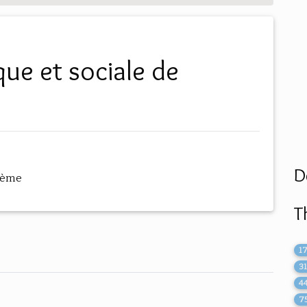
D
hème
T
1
3
4
7