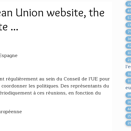
1
an Union website, the
4
5
e ...
1
7
3
4
1
 Espagne
2
l'
3
ent régulièrement au sein du Conseil de l'UE pour
3
t coordonner les politiques. Des représentants du
eu
riodiquement à ces réunions, en fonction du
1
1
4
européenne
1
2