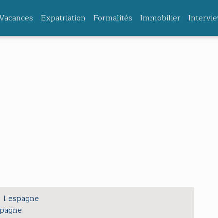
Vacances
Expatriation
Formalités
Immobilier
Intervi
l espagne
spagne