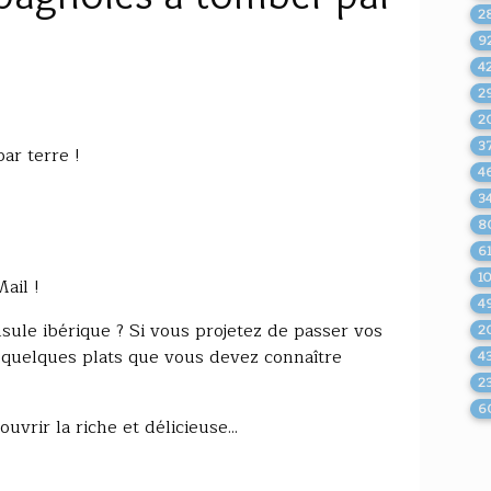
2
9
4
2
2
3
ar terre !
4
3
8
6
1
ail !
4
ule ibérique ? Si vous projetez de passer vos
2
 quelques plats que vous devez connaître
4
2
6
vrir la riche et délicieuse...