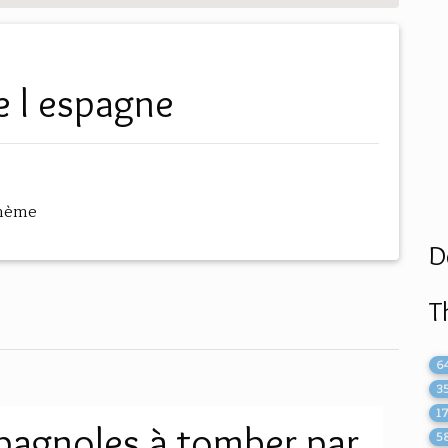
ce l espagne
thème
D
T
6
3
1
spagnoles à tomber par
5