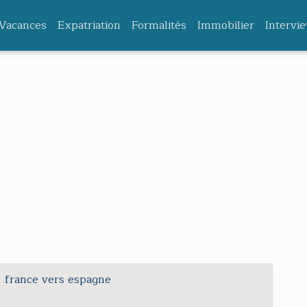
Vacances
Expatriation
Formalités
Immobilier
Intervi
france vers espagne