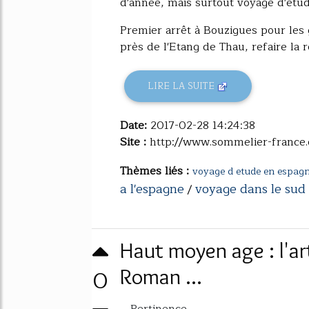
d'année, mais surtout voyage d'étud
Premier arrêt à Bouzigues pour le
près de l'Etang de Thau, refaire la re
LIRE LA SUITE
Date:
2017-02-28 14:24:38
Site :
http://www.sommelier-france.
Thèmes liés :
voyage d etude en espag
a l'espagne
voyage dans le sud
/
Haut moyen age : l'art
0
Roman ...
Pertinence