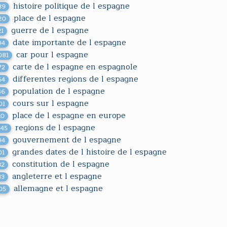
histoire politique de l espagne
89
place de l espagne
20
guerre de l espagne
21
date importante de l espagne
94
car pour l espagne
081
carte de l espagne en espagnole
72
differentes regions de l espagne
64
population de l espagne
46
cours sur l espagne
01
place de l espagne en europe
10
regions de l espagne
045
gouvernement de l espagne
94
grandes dates de l histoire de l espagne
01
constitution de l espagne
32
angleterre et l espagne
33
allemagne et l espagne
05