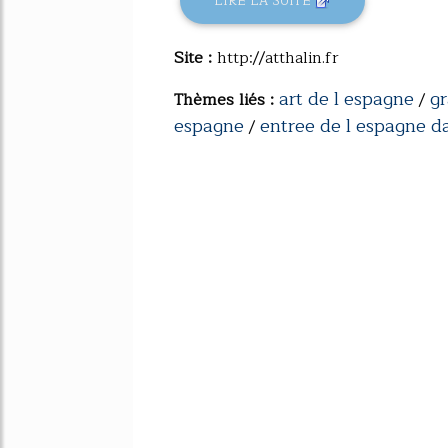
LIRE LA SUITE
Site :
http://atthalin.fr
art de l espagne
gr
Thèmes liés :
/
espagne
entree de l espagne d
/