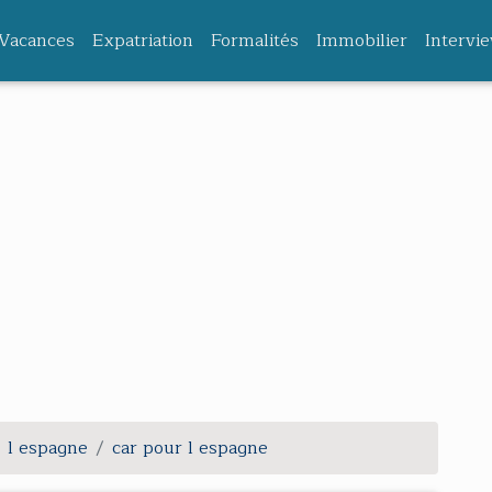
Vacances
Expatriation
Formalités
Immobilier
Intervi
l espagne
car pour l espagne