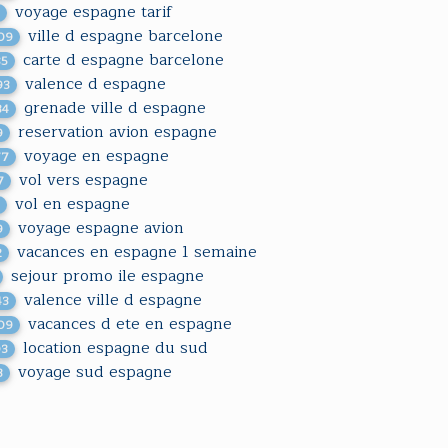
voyage espagne tarif
1
ville d espagne barcelone
09
carte d espagne barcelone
85
valence d espagne
93
grenade ville d espagne
34
reservation avion espagne
9
voyage en espagne
77
vol vers espagne
7
vol en espagne
1
voyage espagne avion
9
vacances en espagne 1 semaine
2
sejour promo ile espagne
valence ville d espagne
43
vacances d ete en espagne
09
location espagne du sud
03
voyage sud espagne
3