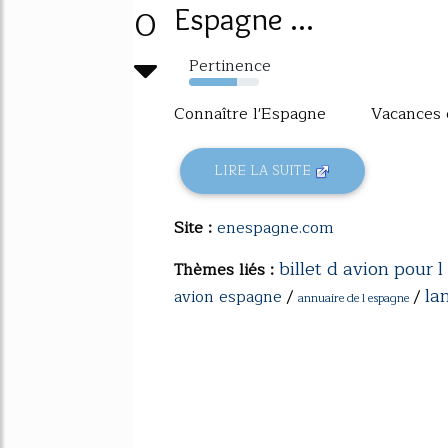
0
Espagne ...
Pertinence
68%
Connaître l'Espagne Vacances 
LIRE LA SUITE
Site :
enespagne.com
billet d avion pour 
Thèmes liés :
la
avion espagne
/
/
annuaire de l espagne