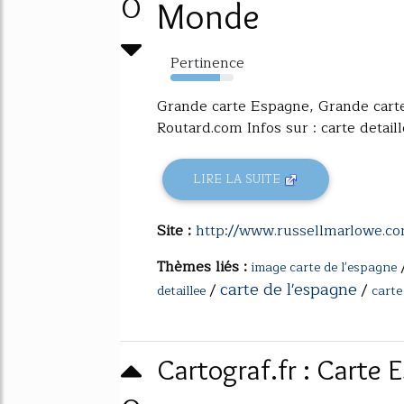
0
Monde
Pertinence
78%
Grande carte Espagne, Grande cart
Routard.com Infos sur : carte detail
LIRE LA SUITE
Site :
http://www.russellmarlowe.c
Thèmes liés :
image carte de l'espagne
carte de l'espagne
/
/
detaillee
carte
Cartograf.fr : Carte 