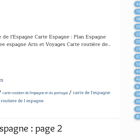
4
7
1
2
2
e de l'Espagne Carte Espagne : Plan Espagne
2
lee espagne Arts et Voyages Carte routière de...
1
6
5
4
om
4
6
/
/
carte de l'espagne
carte routiere de l'espagne et du portugal
3
 routiere de l espagne
6
1
8
Espagne : page 2