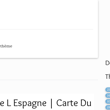
 thème
D
T
2
1
De L Espagne | Carte Du
1
2