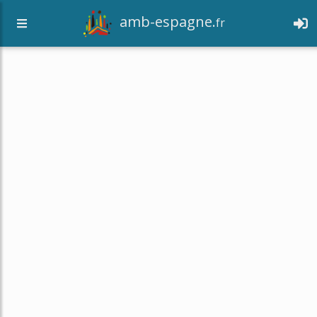
amb-espagne.
fr