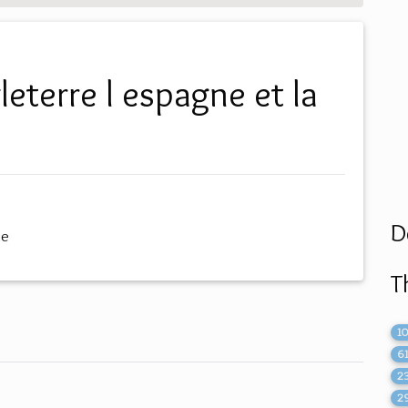
D
me
T
1
6
2
2