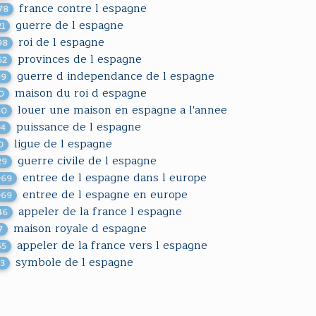
france contre l espagne
78
guerre de l espagne
21
roi de l espagne
98
provinces de l espagne
62
guerre d independance de l espagne
99
maison du roi d espagne
10
louer une maison en espagne a l'annee
80
puissance de l espagne
94
ligue de l espagne
0
guerre civile de l espagne
29
entree de l espagne dans l europe
069
entree de l espagne en europe
069
appeler de la france l espagne
46
maison royale d espagne
7
appeler de la france vers l espagne
55
symbole de l espagne
43