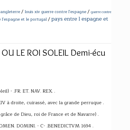
/
/
'angleterre
louis xiv guerre contre l'espagne
guerre contre
pays entre l espagne et
/
 l'espagne et le portugal
 OU LE ROI SOLEIL Demi-écu
oleil) - .FR. ET. NAV. REX. .
IV à droite, cuirassé, avec la grande perruque .
 grâce de Dieu, roi de France et de Navarre) .
IT. NOMEN. DOMINI. - C- .BENEDICTVM 1694 .