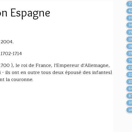
7
on Espagne
4
3
3
1
1
 2004.
1
 1702-1714
1
7
 1700 ), le roi de France, l'Empereur d'Allemagne,
2
 - ils ont en outre tous deux épousé des infantes)
1
nt la couronne.
1
6
8
3
1