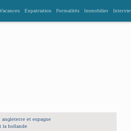
Vacances
Expatriation
Formalités
Immobilier
Intervi
angleterre et espagne
t la hollande