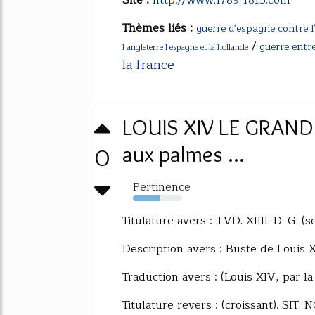
Thèmes liés :
guerre d'espagne contre l
/
guerre entre
l angleterre l espagne et la hollande
la france
LOUIS XIV LE GRAND
0
aux palmes ...
Pertinence
56%
Titulature avers : .LVD. XIIII. D. G. (s
Description avers : Buste de Louis X
Traduction avers : (Louis XIV, par la
Titulature revers : (croissant). S