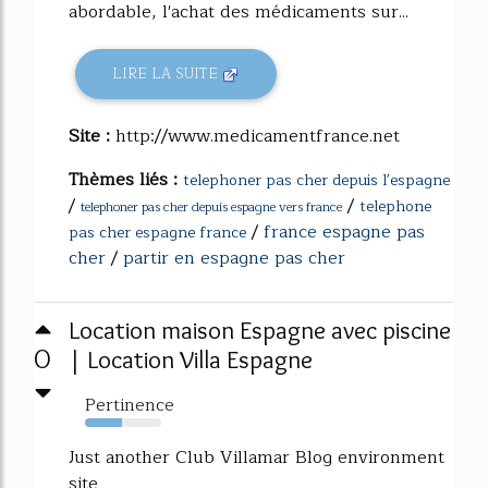
abordable, l'achat des médicaments sur...
LIRE LA SUITE
Site :
http://www.medicamentfrance.net
Thèmes liés :
telephoner pas cher depuis l'espagne
/
/
telephone
telephoner pas cher depuis espagne vers france
/
france espagne pas
pas cher espagne france
cher
/
partir en espagne pas cher
Location maison Espagne avec piscine
0
| Location Villa Espagne
Pertinence
48%
Just another Club Villamar Blog environment
site