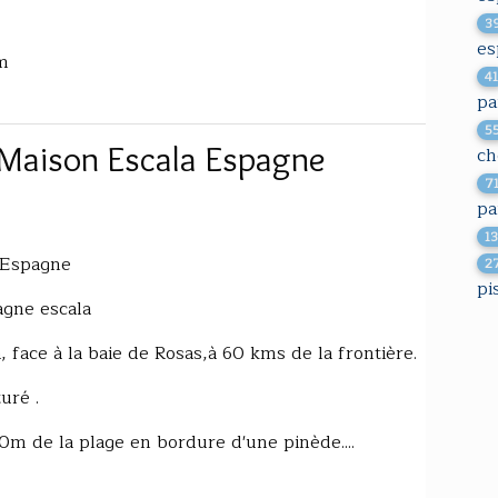
3
es
om
4
pa
5
 Maison Escala Espagne
ch
7
pa
1
 Espagne
2
pi
agne escala
 face à la baie de Rosas,à 60 kms de la frontière.
turé .
0m de la plage en bordure d'une pinède....