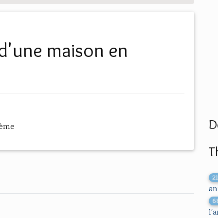
D
hème
T
2
an
6
l'