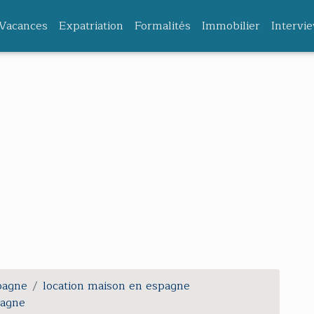
Vacances
Expatriation
Formalités
Immobilier
Intervi
spagne
location maison en espagne
pagne