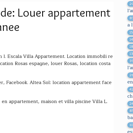
2
ade: Louer appartement
l'
8
nnee
a 
15
1
1
13
n l. Escala Villa Appartement. Location immobili re
3
ation Rosas espagne, louer Rosas, location costa
l'
2
en
r, Facebook. Altea Sol: location appartement face
4
ch
en appartement, maison et villa piscine Villa L.
2
8
ba
1
es