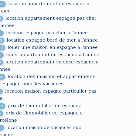
location appartement en espagne a
08
annee
location appartement espagne pas cher
3
l'annee
location espagne pas cher a l'annee
1
location espagne bord de mer a l'annee
43
louer une maison en espagne a l'annee
80
louer appartement en espagne a l'annee
1
location appartement valence espagne a
9
annee
location des maisons et appartements
62
 espagne pour les vacances
location maison espagne particulier pas
2
er
prix de l immobilier en espagne
49
prix de l'immobilier en espagne a
5
rcelone
location maison de vacances sud
01
pagne