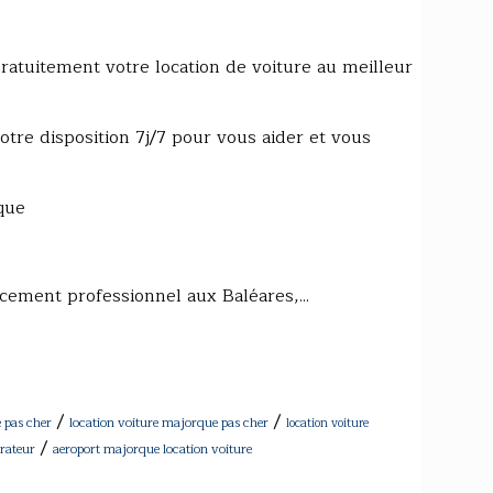
atuitement votre location de voiture au meilleur
otre disposition 7j/7 pour vous aider et vous
que
ement professionnel aux Baléares,...
/
/
 pas cher
location voiture majorque pas cher
location voiture
/
rateur
aeroport majorque location voiture