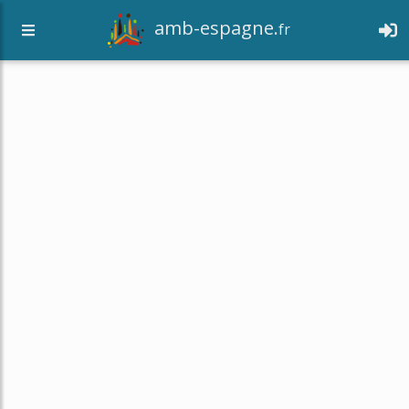
amb-espagne.
fr