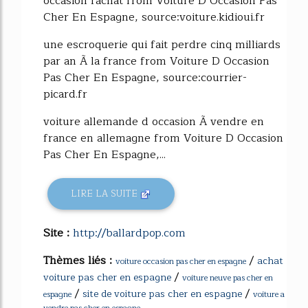
occasion rachat from Voiture D Occasion Pas
Cher En Espagne, source:voiture.kidioui.fr
une escroquerie qui fait perdre cinq milliards
par an Ã la france from Voiture D Occasion
Pas Cher En Espagne, source:courrier-
picard.fr
voiture allemande d occasion Ã vendre en
france en allemagne from Voiture D Occasion
Pas Cher En Espagne,...
LIRE LA SUITE
Site :
http://ballardpop.com
Thèmes liés :
/
achat
voiture occasion pas cher en espagne
/
voiture pas cher en espagne
voiture neuve pas cher en
/
/
site de voiture pas cher en espagne
espagne
voiture a
vendre pas cher en espagne