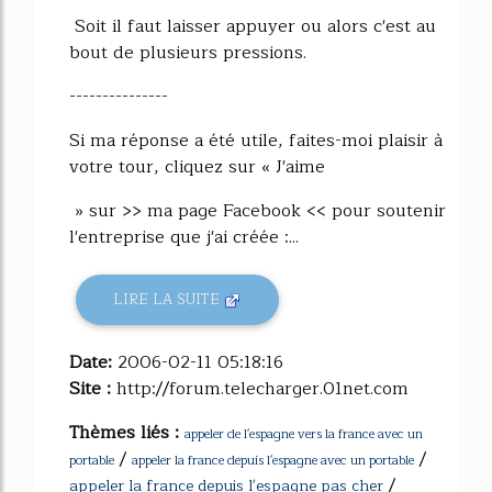
Soit il faut laisser appuyer ou alors c'est au
bout de plusieurs pressions.
---------------
Si ma réponse a été utile, faites-moi plaisir à
votre tour, cliquez sur « J'aime
» sur >> ma page Facebook << pour soutenir
l'entreprise que j'ai créée :...
LIRE LA SUITE
Date:
2006-02-11 05:18:16
Site :
http://forum.telecharger.01net.com
Thèmes liés :
appeler de l'espagne vers la france avec un
/
/
portable
appeler la france depuis l'espagne avec un portable
/
appeler la france depuis l'espagne pas cher