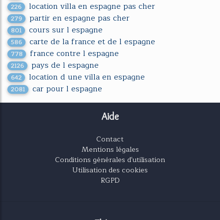
location villa en espagne pas cher
226
partir en espagne pas cher
279
cours sur l espagne
801
carte de la france et de l espagne
586
france contre l espagne
778
pays de l espagne
2126
location d une villa en espagne
642
car pour l espagne
2081
Aide
Contact
Mentions légales
Conditions générales d'utilisation
Utilisation des cookies
RGPD