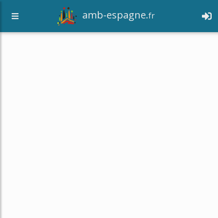
amb-espagne.
fr