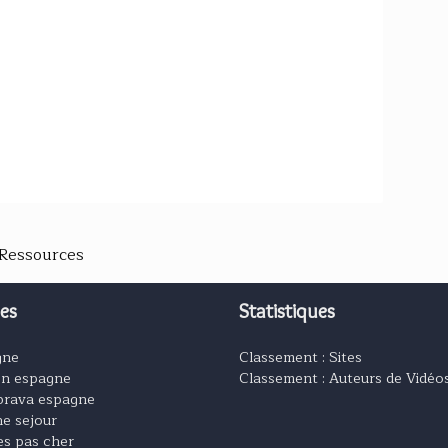
 Ressources
es
Statistiques
gne
Classement : Sites
on espagne
Classement : Auteurs de Vidéo
brava espagne
e sejour
es pas cher