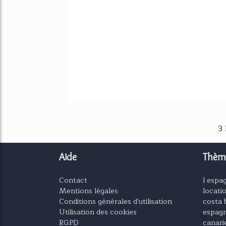
3
Aide
Thèm
Contact
l espa
Mentions légales
locati
Conditions générales d'utilisation
costa 
Utilisation des cookies
espagn
RGPD
canari