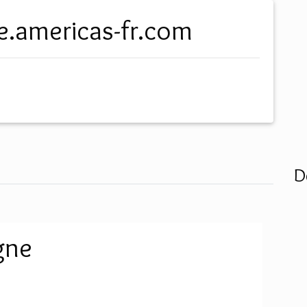
gne.americas-fr.com
D
gne