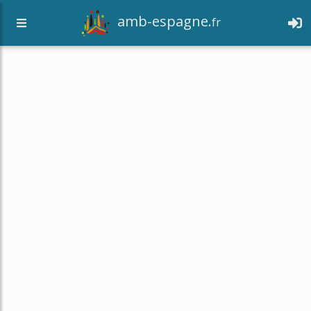
amb-espagne.
fr