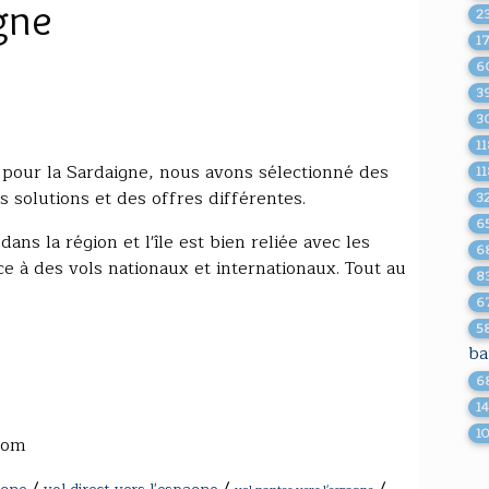
gne
2
1
6
3
3
1
 pour la Sardaigne, nous avons sélectionné des
1
solutions et des offres différentes.
3
6
dans la région et l'île est bien reliée avec les
6
ce à des vols nationaux et internationaux. Tout au
8
6
5
ba
6
14
1
com
/
/
/