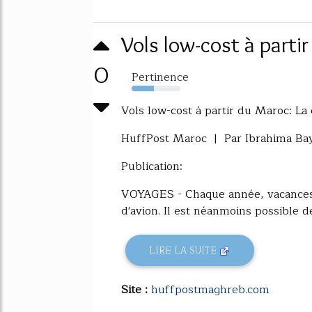
Vols low-cost à parti
0
Pertinence
46%
Vols low-cost à partir du Maroc: La
HuffPost Maroc | Par Ibrahima Bay
Publication:
VOYAGES - Chaque année, vacances e
d'avion. Il est néanmoins possible de.
LIRE LA SUITE
Site :
huffpostmaghreb.com