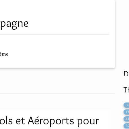
espagne
hème
D
T
3
1
Vols et Aéroports pour
4
3