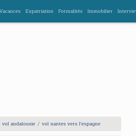
Vacances
Expatriation
Formalités
Immobilier
Intervi
vol andalousie
vol nantes vers l'espagne