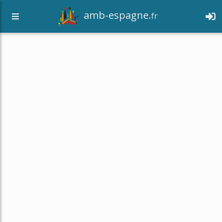
amb-espagne.
fr